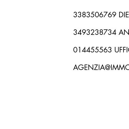
3383506769 DI
3493238734 AN
014455563 UFF
AGENZIA@IMMO