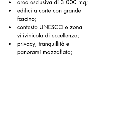
area esclusiva di 3.000 mq;
edifici a corte con grande 
fascino;
contesto UNESCO e zona 
vitivinicola di eccellenza;
privacy, tranquillità e 
panorami mozzafiato;
vicinanza ad Acqui Terme e 
alle principali mete 
turistiche.
Una proprietà rara, con grandi 
potenzialità di valorizzazione.
📞 Contattaci per informazioni e 
per fissare una visita.